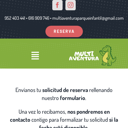
Saltar
al
952 403 441 • 616 909 746 • multiaventuraparqueinfantil@gmail.com
contenido
RESERVA
Toggle
Navigation
Inicio
Envíanos tu
solicitud de reserva
rellenando
nuestro
formulario
.
Tus momentos
Una vez lo recibamos,
nos pondremos en
contacto
contigo para formalizar tu solicitud
si la
Precios
fecha está disponible
.